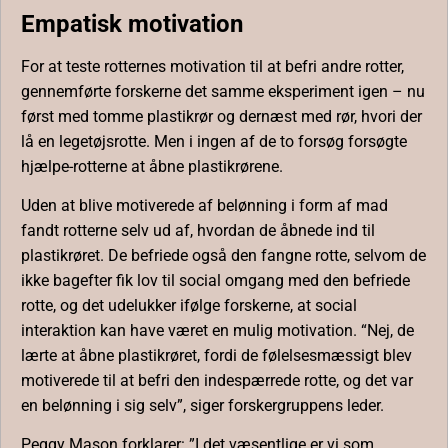
Empatisk motivation
For at teste rotternes motivation til at befri andre rotter,
gennemførte forskerne det samme eksperiment igen – nu
først med tomme plastikrør og dernæst med rør, hvori der
lå en legetøjsrotte. Men i ingen af de to forsøg forsøgte
hjælpe-rotterne at åbne plastikrørene.
Uden at blive motiverede af belønning i form af mad
fandt rotterne selv ud af, hvordan de åbnede ind til
plastikrøret. De befriede også den fangne rotte, selvom de
ikke bagefter fik lov til social omgang med den befriede
rotte, og det udelukker ifølge forskerne, at social
interaktion kan have været en mulig motivation. “Nej, de
lærte at åbne plastikrøret, fordi de følelsesmæssigt blev
motiverede til at befri den indespærrede rotte, og det var
en belønning i sig selv”, siger forskergruppens leder.
Peggy Mason forklarer: ”I det væsentlige er vi som