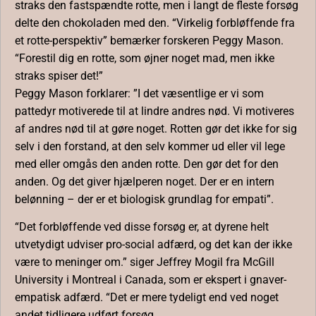
straks den fastspændte rotte, men i langt de fleste forsøg
delte den chokoladen med den. “Virkelig forbløffende fra
et rotte-perspektiv” bemærker forskeren Peggy Mason.
“Forestil dig en rotte, som øjner noget mad, men ikke
straks spiser det!”
Peggy Mason forklarer: ”I det væsentlige er vi som
pattedyr motiverede til at lindre andres nød. Vi motiveres
af andres nød til at gøre noget. Rotten gør det ikke for sig
selv i den forstand, at den selv kommer ud eller vil lege
med eller omgås den anden rotte. Den gør det for den
anden. Og det giver hjælperen noget. Der er en intern
belønning – der er et biologisk grundlag for empati”.
“Det forbløffende ved disse forsøg er, at dyrene helt
utvetydigt udviser pro-social adfærd, og det kan der ikke
være to meninger om.” siger Jeffrey Mogil fra McGill
University i Montreal i Canada, som er ekspert i gnaver-
empatisk adfærd. “Det er mere tydeligt end ved noget
andet tidligere udført forsøg.