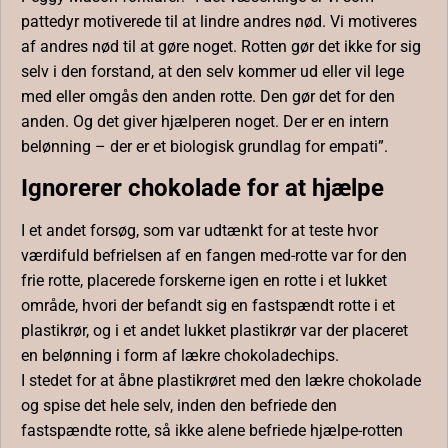
pattedyr motiverede til at lindre andres nød. Vi motiveres
af andres nød til at gøre noget. Rotten gør det ikke for sig
selv i den forstand, at den selv kommer ud eller vil lege
med eller omgås den anden rotte. Den gør det for den
anden. Og det giver hjælperen noget. Der er en intern
belønning – der er et biologisk grundlag for empati”.
Ignorerer chokolade for at hjælpe
I et andet forsøg, som var udtænkt for at teste hvor
værdifuld befrielsen af en ​​fangen med-rotte var for den
frie rotte, placerede forskerne igen en rotte i et lukket
område, hvori der befandt sig en fastspændt rotte i et
plastikrør, og i et andet lukket plastikrør var der placeret
en belønning i form af lækre chokoladechips.
I stedet for at åbne plastikrøret med den lækre chokolade
og spise det hele selv, inden den befriede den
fastspændte rotte, så ikke alene befriede hjælpe-rotten