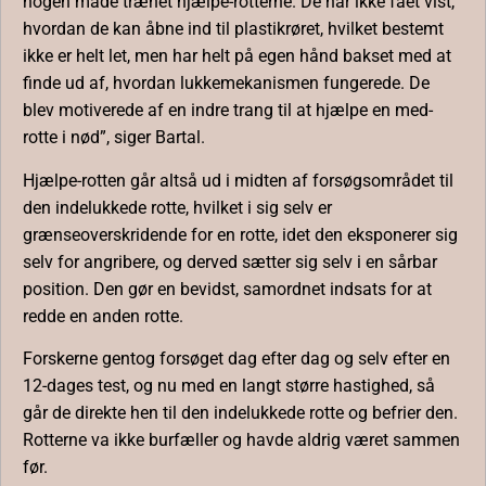
nogen måde trænet hjælpe-rotterne. De har ikke fået vist,
hvordan de kan åbne ind til plastikrøret, hvilket bestemt
ikke er helt let, men har helt på egen hånd bakset med at
finde ud af, hvordan lukkemekanismen fungerede. De
blev motiverede af en indre trang til at hjælpe en med-
rotte i nød”, siger Bartal.
Hjælpe-rotten går altså ud i midten af forsøgsområdet til
den indelukkede rotte, hvilket i sig selv er
grænseoverskridende for en rotte, idet den eksponerer sig
selv for angribere, og derved sætter sig selv i en sårbar
position. Den gør en bevidst, samordnet indsats for at
redde en anden rotte.
Forskerne gentog forsøget dag efter dag og selv efter en
12-dages test, og nu med en langt større hastighed, så
går de direkte hen til den indelukkede rotte og befrier den.
Rotterne va ikke burfæller og havde aldrig været sammen
før.