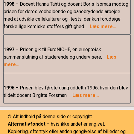
1998
– Docent Hanna Tähti og docent Boris Isomaa modtog
prisen for deres vedholdende og banebrydende arbejde
med at udvikle cellekulturer og -tests, der kan forudsige
forskellige kemiske stoffers giftighed.
Læs mere…
1997
– Prisen gik til EuroNICHE, en europæisk
sammenslutning af studerende og undervisere.
Læs
mere…
1996
– Prisen blev første gang uddelt i 1996, hvor den blev
tildelt docent Birgitta Forsman.
Læs mere…
©
Alt indhold på denne side er copyright
Alternativfondet
– hvis ikke andet er angivet.
Kopiering, eftertryk eller anden gengivelse af billeder og