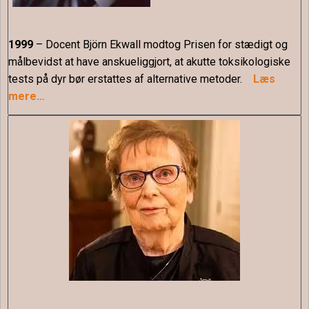
1999
– Docent Björn Ekwall modtog Prisen for stædigt og
målbevidst at have anskueliggjort, at akutte toksikologiske
tests på dyr bør erstattes af alternative metoder.
Læs
mere…