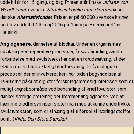
uddelt i år for 15. gang, og bag Prisen står finske
Juliana von
Wendt Fond
, svenske
Stiftelsen Forska utan djurförsök
og
danske
Alternativfondet
. Prisen er på 60.000 svenske kroner
og blev uddelt d. 23. maj 2016 på ”Fincopa –seminaret” in
Helsinki.
Angiogenese,
dannelse af blodkar. Under en organismes
udvikling, ved reparative processer, f.eks. sårheling, samt i
forbindelse med svulstvækst er det en forudsætning, at der
etableres en tilstrækkelig blodforsyning.De fysiologiske
processer, der er involveret heri, har siden begyndelsen af
1990’erne påkaldt sig stor forskningsmæssig interesse som et
muligt angrebsområde ved behandling af kræftsvulster, som
danner særlige proteiner, der fremmer angiogenese. Ved at
hæmme blodforsyningen sigter man mod at kunne undertrykke
svulstvæksten, som er afhængig af tilførsel af næringsstoffer
og ilt. (
Kilde:
Den Store Danske)