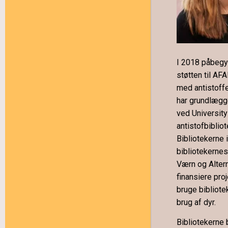
I 2018 påbegy
støtten til AFA
med antistoffer
har grundlægg
ved University
antistofbibliot
Bibliotekerne 
bibliotekerne
Værn og Altern
finansiere proj
bruge bibliote
brug af dyr.
Bibliotekerne 