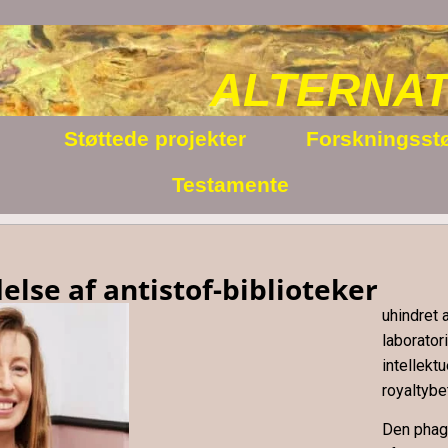
ALTERNAT
Støttede projekter
Forskningsstø
Testamente
lse af antistof-biblioteker
uhindret 
laborato
intellektu
royaltybe
Den
pha