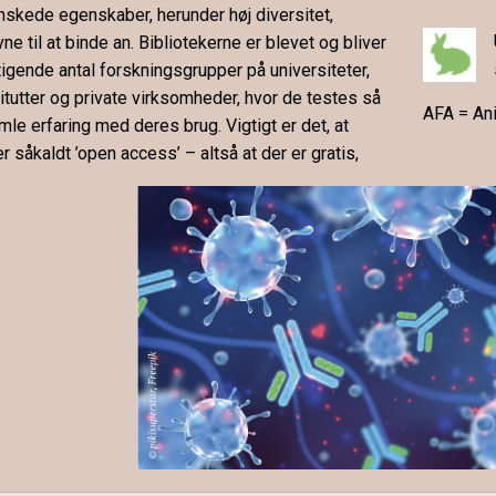
skede egenskaber, herunder høj diversitet,
vne til at binde an. Bibliotekerne er blevet og bliver
stigende antal forskningsgrupper på universiteter,
itutter og private virksomheder, hvor de testes så
AFA
=
A
n
le erfaring med deres brug. Vigtigt er det, at
er såkaldt ’open
access’
– altså at der er gratis,