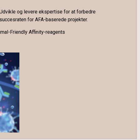
Udvikle og levere ekspertise for
at forbedre
succesraten for AFA-baserede projekter.
imal-
F
riendly
A
ffinity
-reagents