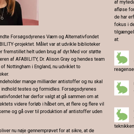
af myteda
afløse fo
de har erf
fokus i d
tilgængel
ndte Forsøgsdyrenes Værn og Alternativfondet
at:
BILITY-projektet. Målet var at udvikle biblioteker
 fremstillet helt uden brug af dyr.
Med vor støtte
eren af AFABILITY, Dr. Alison Gray og hendes team
 of Nottingham i England, nu udviklet to
reagenser
eker.
indeholder mange milliarder antistoffer og nu skal
s indhold testes og formidles. Forsøgsdyrenes
ativfondet har derfor valgt at gå sammen om at
ektets videre forløb i håbet om, at flere og flere vil
kerne og gå over til produktion af antistoffer uden
teknikken
bliver nu nøje gennemprøvet for at sikre, at de