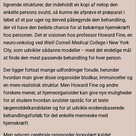
lignende strukturer, der indeholdt en kopi af netop den
enkelte persons svulst, så kunne de afprøve et præparat i
løbet af et par uger og derved påbegynde den behandling,
der vil have den bedste chance for at bekæmpe hjernekræft
hos personen. Det er visionen hos professor Howard Fine, en
neuro-onkolog ved
Weill Cornell Medical College
i New York
City, som udvikler sådanne modeller − med det endelige mål
at finde den mest passende behandling for hver person.
Der ligger fortsat mange udfordringer forude, herunder
hvordan man giver disse organoider blodkar, immunceller og
en mere realistisk struktur. Men Howard Fine og andre
forskere mener, at hjerneorganoider kan give nye muligheder
for at studere hvordan svulster opstår, for at teste
lægemiddelkandidater og for at udvikle evidensbaserede
behandlingsforløb for det enkelte menneske med
hjernekræft.
Men selvom cerebrale organoider (populært kaldet