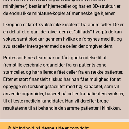
minihjerner) består af hjerneceller og har en 3D-struktur, er
de endnu ikke miniature-kopier af menneskelige hjerner.
I kroppen er kræftsvulster ikke isoleret fra andre celler. De er
en del af et organ, der giver dem et ”stillads” hvorpå de kan
vokse, samt blodkar, gennem hvilke de forsynes med ilt, og
svulstceller interagerer med de celler, der omgiver dem.
Professor Fines team har nu fået godkendelse til at
fremstille cerebrale organoider fra en patients egne
stamceller, og har allerede fået celler fra en række patienter.
Efter et stort finansielt tilskud har han fået mulighed for at
opbygge en forskningsfacilitet med høj kapacitet, som vil
anvende organoider, baseret på celler fra patienters svulster,
til at teste medicin-kandidater. Han vil derefter bruge
resultaterne til at behandle de samme patienter i klinikken.
©
Alt indhold på denne side er copyright