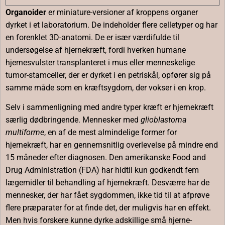
Organoider
er miniature-versioner af kroppens organer
dyrket i et laboratorium. De indeholder flere celletyper og har
en forenklet 3D-anatomi. De er især værdifulde til
undersøgelse af hjernekræft, fordi hverken humane
hjernesvulster transplanteret i mus eller menneskelige
tumor-stamceller, der er dyrket i en petriskål, opfører sig på
samme måde som en kræftsygdom, der vokser i en krop.
Selv i sammenligning med andre typer kræft er hjernekræft
særlig dødbringende. Mennesker med
glioblastoma
multiforme
, en af ​​de mest almindelige former for
hjernekræft, har en gennemsnitlig overlevelse på mindre end
15 måneder efter diagnosen. Den amerikanske Food and
Drug Administration (FDA) har hidtil kun godkendt fem
lægemidler til behandling af hjernekræft. Desværre har de
mennesker, der har fået sygdommen, ikke tid til at afprøve
flere præparater for at finde det, der muligvis har en effekt.
Men hvis forskere kunne dyrke adskillige små hjerne-