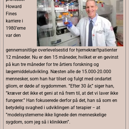
Howard
Fines
karriere i
1980’erne
var den
gennemsnitlige overlevelsestid for hjernekræftpatienter
12 måneder. Nu er den 15 måneder, hvilket er en gevinst
på kun tre måneder for tre årtiers forskning og
lægemiddeludvikling. Næsten alle de 15.000-20.000
mennesker, som han har tilset og fulgt med ondartet
gliom, er døde af sygdommen. ”Efter 30 år,” siger han,
”kræver det ikke et geni at nå frem til, at det vi laver ikke
fungerer.” Han fokuserede derfor på det, han så som en
betydelig svaghed i udviklingen af ​​terapier − at
”modelsystemerne ikke lignede den menneskelige
sygdom, som jeg så i klinikken”.