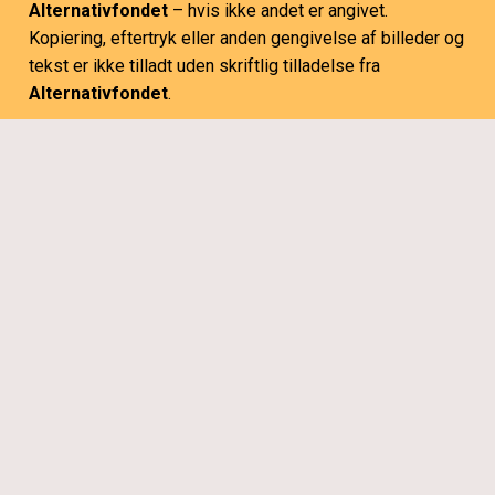
Alternativfondet
– hvis ikke andet er angivet.
Kopiering, eftertryk eller anden gengivelse af billeder og
tekst er ikke tilladt uden skriftlig tilladelse fra
Alternativfondet
.